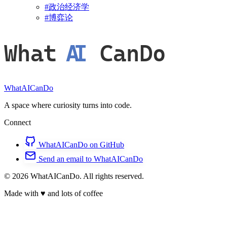
#
政治经济学
#
博弈论
What
AI
CanDo
WhatAICanDo
A space where curiosity turns into code.
Connect
WhatAICanDo on GitHub
Send an email to WhatAICanDo
© 2026 WhatAICanDo. All rights reserved.
Made with
♥
and lots of coffee