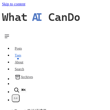
Skip to content
What
AI
CanDo
Posts
Tags
About
Search
Archives
⌘K