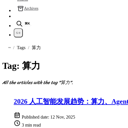
Archives
⌘K
~
Tags
算力
Home
Tag:
算力
All the articles with the tag "算力".
2026 人工智能发展趋势：算力、Ag
Published date:
12 Nov, 2025
3 min read