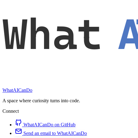
What
WhatAICanDo
A space where curiosity turns into code.
Connect
WhatAICanDo on GitHub
Send an email to WhatAICanDo