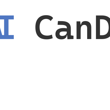
AI
Can