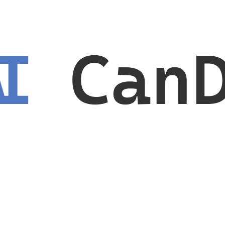
AI
Can