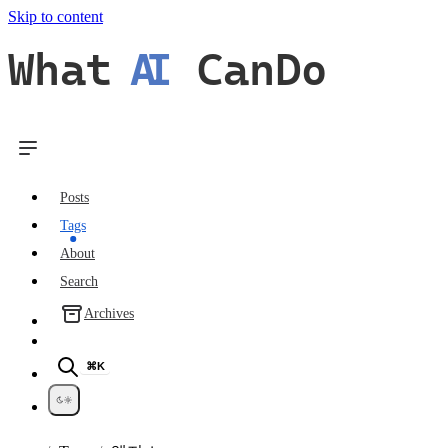
Skip to content
What
AI
CanDo
Posts
Tags
About
Search
Archives
⌘K