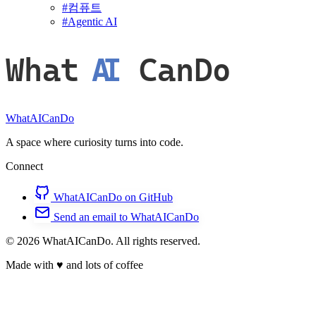
#
컴퓨트
#
Agentic AI
What
AI
CanDo
WhatAICanDo
A space where curiosity turns into code.
Connect
WhatAICanDo on GitHub
Send an email to WhatAICanDo
© 2026 WhatAICanDo. All rights reserved.
Made with
♥
and lots of coffee