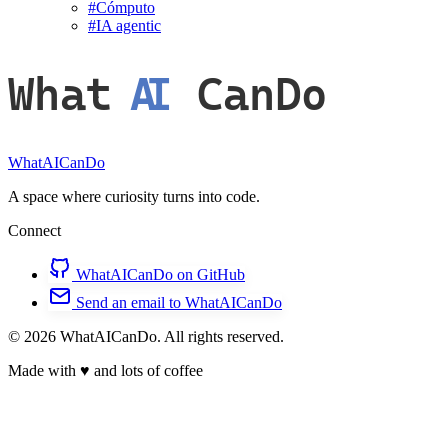
#
Cómputo
#
IA agentic
What
AI
CanDo
WhatAICanDo
A space where curiosity turns into code.
Connect
WhatAICanDo on GitHub
Send an email to WhatAICanDo
© 2026 WhatAICanDo. All rights reserved.
Made with
♥
and lots of coffee