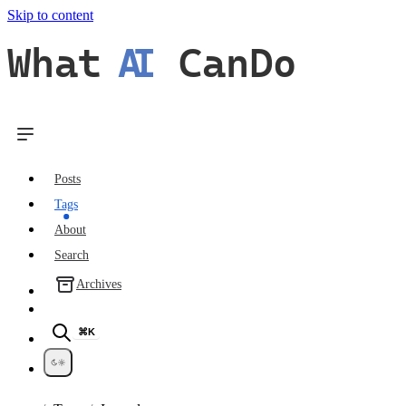
Skip to content
What
AI
CanDo
Posts
Tags
About
Search
Archives
⌘K